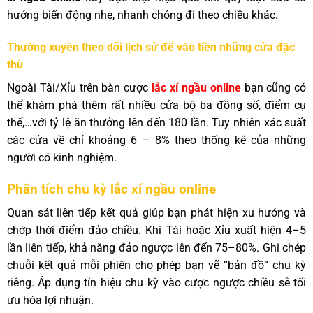
hướng biến động nhẹ, nhanh chóng đi theo chiều khác.
Thường xuyên theo dõi lịch sử để vào tiền những cửa đặc
thù
Ngoài Tài/Xỉu trên bàn cược
lắc xí ngầu online
bạn cũng có
thể khám phá thêm rất nhiều cửa bộ ba đồng số, điểm cụ
thể,…với tỷ lệ ăn thưởng lên đến 180 lần. Tuy nhiên xác suất
các cửa về chỉ khoảng 6 – 8% theo thống kê của những
người có kinh nghiệm.
Phân tích chu kỳ lắc xí ngầu online
Quan sát liên tiếp kết quả giúp bạn phát hiện xu hướng và
chớp thời điểm đảo chiều. Khi Tài hoặc Xỉu xuất hiện 4–5
lần liên tiếp, khả năng đảo ngược lên đến 75–80%. Ghi chép
chuỗi kết quả mỗi phiên cho phép bạn vẽ “bản đồ” chu kỳ
riêng. Áp dụng tín hiệu chu kỳ vào cược ngược chiều sẽ tối
ưu hóa lợi nhuận.