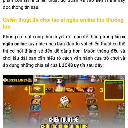
phần còn lại là chiến thuật dự đoán và vào tiền vì thế hãy
đọc thông tin sau.
Chiến thuật để chơi lắc xí ngầu online thu thưởng
lớn
Không có một công thức tuyệt đối nào để thắng trong
lắc xí
ngầu online
tuy nhiên nếu bạn đầu tư với chiến thuật cụ thể
thì cơ hội thắng sẽ đến dễ dàng hơn. Muốn thắng đều và
chơi lâu dài bạn cần hiểu rõ cách vận hành của trò chơi và
áp dụng những chia sẻ của
LUCK8 uy tín
sau đây: