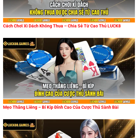
Cách Chơi Xì Dách Không Thua – Chia Sẻ Từ Cao Thủ LUCK8
Mẹo Thắng Liêng – Bí Kíp Đỉnh Cao Của Cược Thủ Sành Bài