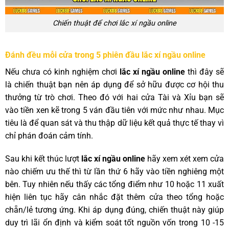
Chiến thuật để chơi lắc xí ngầu online
Đánh đều mỗi cửa trong 5 phiên đầu lắc xí ngầu online
Nếu chưa có kinh nghiệm chơi
lắc xí ngầu online
thì đây sẽ
là chiến thuật bạn nên áp dụng để sở hữu được cơ hội thu
thưởng từ trò chơi. Theo đó với hai cửa Tài và Xỉu bạn sẽ
vào tiền xen kẽ trong 5 ván đầu tiên với mức như nhau. Mục
tiêu là để quan sát và thu thập dữ liệu kết quả thực tế thay vì
chỉ phán đoán cảm tính.
Sau khi kết thúc lượt
lắc xí ngầu online
hãy xem xét xem cửa
nào chiếm ưu thế thì từ lần thứ 6 hãy vào tiền nghiêng một
bên. Tuy nhiên nếu thấy các tổng điểm như 10 hoặc 11 xuất
hiện liên tục hãy cân nhắc đặt thêm cửa theo tổng hoặc
chẵn/lẻ tương ứng. Khi áp dụng đúng, chiến thuật này giúp
duy trì lãi ổn định và kiểm soát tốt nguồn vốn trong 10 -15