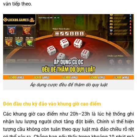
ván tiếp theo.
Áp dụng cược đều để thăm dò quy luật
Đón đầu chu kỳ đảo vào khung giờ cao điểm
Các khung giờ cao điểm như 20h–23h là lúc hệ thống ghi
nhận lưu lượng người chơi tăng đột biến. Chính vì thế hiện
tượng cầu không còn tuân theo quy luật mà đảo chiều rõ rệt
có thể xảy ra. Chẳng hạn nếu thấy trong khoảng 10 phút mà