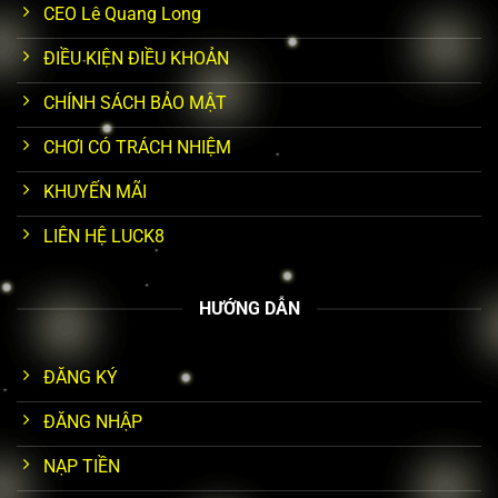
CEO Lê Quang Long
ĐIỀU KIỆN ĐIỀU KHOẢN
CHÍNH SÁCH BẢO MẬT
CHƠI CÓ TRÁCH NHIỆM
KHUYẾN MÃI
LIÊN HỆ LUCK8
HƯỚNG DẪN
ĐĂNG KÝ
ĐĂNG NHẬP
NẠP TIỀN