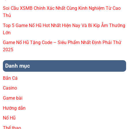
Soi Cầu XSMB Chính Xác Nhất Cùng Kinh Nghiệm Từ Cao
Thủ
Top 5 Game Nổ Hũ Hot Nhất Hiện Nay Và Bí Kíp Ẵm Thưởng
Lớn
Game Nổ Hũ Tặng Code – Siêu Phẩm Nhất Định Phải Thử
2025
Danh mục
Bắn Cá
Casino
Game bài
Hướng dẫn
Nổ Hũ
Thể thao